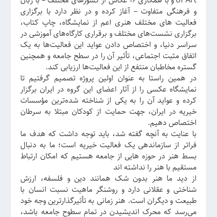
of Art و با همکاری 16 عکاس از کشورهای مختلف – با زبان
و فرهنگی متفاوت – آغاز کرده و در نظر دارد با برگزاری
فعالیت های مختلف هنری اعم از نمایشگاه، چاپ کتاب،
برگزاری نشست‌های مختلف و برقراری کارگاه‌های آموزشی در
سراسر دنیا، و اختصاص دادن عواید این فعالیت‌ها به یک
اتفاق مثبت اجتماعی، تأثیر آن را در سطح جامعه و همچنین
گستره مخاطبان منتفع از این فعالیت‌ها ارزیابی کند.
در همین راستا به عنوان اولین پروژه تصمیم گرفتیم تا
نمایشگاه عکسی را از آثار اعضای این گروه در ایران برگزار
کرده و عواید آن را به یکی از شناخته شده‌ترین مؤسسات
خیریه در ایران، جهت حمایت از کودکان مبتلا به سرطان
اختصاص دهیم.
با عنایت به آنچه گفته شد، باید توجه داشت که هدف ما
فراتر از سازماندهی یک فعالیت خیریه است؛ ما به دنبال
بسط هنر در حوزه هایی از جامعه هستیم که امکان ارتباط
مستقیم با هنر را نداشته اند
از دید ما هنر بدون شک همانند دین و فلسفه، ارزش
شناختی و عقلانی دارد و روشنگر ماهیت نسبت انسان با
طبیعت و دیگران است. هنر زمانی به تأثیرگذارترین وجه خود
می‌رسد که محرک اندیشیدن در تمام سطوح جامعه باشد،