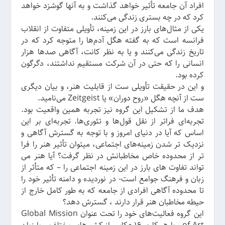
افراد آن جامعه تأثیر خواهد گذاشت و به آنها گوشزد خواهد
کرد که در چه بستری زندگی می‌کنند.
یکی از مثال‌های بارز در این زمینه، تأویلی متفاوت از انقلاب
فرانسه است که به گفته هگل آدم‌ها را متوجه کرد که در
تاریخ زندگی می‌کنند و یا به نظر کانت، آگاهی صدها هزار
انسانی را که حتی در آن شرکت مستقیم نداشتند، دگرگون
کرده بود.
و این در حقیقت تأویلی ست از قابلیت هنر، و بیان دیگری
ست از آنچه هگل «روح دوران» یا Zeitgeist می‌نامید.
هدف ما از تشکیل این گروه نیز تجربه همین واقعیت بود.
تجربه‌ای فراتر از نقل قول‌ها و تئوری‌ها. تجربه‌ای بر این
اساس که آیا در دنیای امروز و با توجه به گسترش آگاهی و
نزدیک تر شدن زمینه‌های اجتماعی، میتوان تأثیر هنر را فرا
تر از محدوده خاص مخاطبانش در نظر گرفت؟ آیا هنر می
تواند تفاوت های بارز در این زمینه اجتماعی را – که متأثر از
زبان و فرهنگ جوامع است- در نوردیده و دامنه تأثیر خود را
تا محدوده آگاهی افرادی از جامعه که به طور کامل خارج از
حیطه مخاطبان هنر قرار دارند ، گسترش دهد؟
این گروه فعالیت‌های خود را تحت عنوان Global Mission