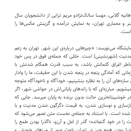
یه گلابی، مهسا سالک‌نژادو مریم ترابی از دانشجویان سال
ر و معماری تهران، به نمایش درآمده و گزینش عکس‌ها را
 است.
شگاه می‌نویسد: «چیزهایی درباره‌ی این شهر. تهران به زعم
رز مدنیت (شهر‌نشینی) است. خللی که جمله‌ی فوق در پس خود
 خاطر اغراق کلماتش باشد، به سبب قدرت همگام شدنش با
انی که آمادگی پنجه در پنجه شدن با این حقیقت، ما را وادار
سازه‌های آن را به نظاره بنشینیم، خودآگاه و ناخودآگاه متوجه
شویم. مبارزه‌ای که با راندهای پایانی‌اش در حواشی شهر، اگر
 خوشبینانه‌ترین حالت بدون برنده به پایان میرسد. جایی که
ازسازی و نوسازی شدن، به قیمت دگرگون شدن مدنیت و با
ده است. با استناد به جمله‌ی نخست متن تصور می‌شود که
را در خود گنجانده؛ گذر از امل و آرزو، ناگذرا بودن طمع را
گذرا بودن همه چیز در تهران باعث عبور از مرزهای خودش و