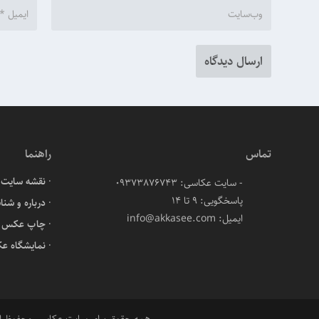
تماس
راهنما
نقشه سایت
- سایت عکاسی: 09373876743
پاسخگویی: ۹ تا ۱۴
درباره و شنا
ایمیل: info@akkasee.com
چاپ عکس آن
نمایشگاه ع