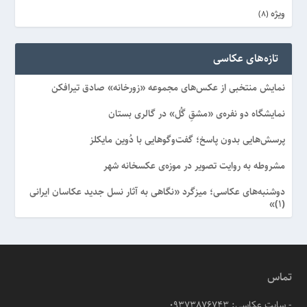
ویژه
(8)
تازه‌های عکاسی
نمایش منتخبی از عکس‌های مجموعه «زورخانه» صادق تیرافکن
نمایشگاه دو نفره‌ی «مشقِ گُل» در گالری بستان
پرسش‌هایی بدون پاسخ؛ گفت‌وگوهایی با دُوین مایکلز
مشروطه به روایت تصویر در موزه‌ی عکسخانه شهر
دوشنبه‌های عکاسی؛ میزگرد «نگاهی به آثار نسل جدید عکاسان ایرانی
(۱)»
تماس
- سایت عکاسی: 09373876743