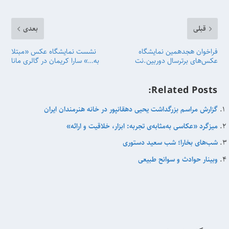
قبلی
بعدی
فراخوان هجدهمین نمایشگاه
نشست نمایشگاه عکس «مبتلا
عکس‌های برترسال‌ دوربین.نت
به…» سارا کریمان در گالری مانا
Related Posts:
گزارش مراسم بزرگداشت یحیی دهقانپور در خانه هنرمندان ایران
میزگرد «عکاسی به‌مثابه‌ی تجربه: ابزار، خلاقیت و ارائه»
شب‌های بخارا؛ شب سعید دستوری
وبینار حوادث و سوانح طبیعی