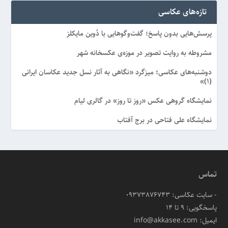
تازه‌های عکاسی
پرسش‌هایی بدون پاسخ؛ گفت‌وگوهایی با دُوین مایکلز
مشروطه به روایت تصویر در موزه‌ی عکسخانه شهر
دوشنبه‌های عکاسی؛ میزگرد «نگاهی به آثار نسل جدید عکاسان ایرانی
(۱)»
نمایشگاه گروهی عکس «روز تا روز» در گالری لیام
نمایشگاه علی فتاحی در برج آفتاب
تماس
- سایت عکاسی: 09373876743
پاسخگویی: ۹ تا ۱۴
ایمیل: info@akkasee.com