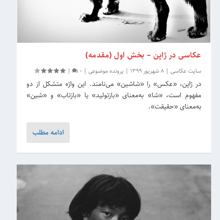
عکاسی در ژاپن – بخش اول (مقدمه)
سایت عکاسی
|
8 شهریور 1399
|
پرونده موضوعی
|
0
|
در ژاپن، «عکس» را «شاشین» می‌نامند. این واژه متشکل از دو
مفهوم است، «شا» به‌معنای «بازتولید» یا «بازتاب» و «شین»
به‌معنای «حقیقت».
ادامه مطلب