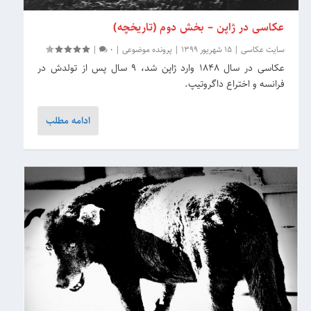
عکاسی در ژاپن – بخش دوم (تاریخچه)
سایت عکاسی
|
15 شهریور 1399
|
پرونده موضوعی
|
0
|
عکاسی در سال 1848 وارد ژاپن شد، 9 سال پس از تولدش در
فرانسه و اختراع داگروتیپ.
ادامه مطلب