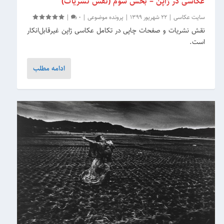
عکاسی در ژاپن – بخش سوم (نقش نشریات)
سایت عکاسی
|
22 شهریور 1399
|
پرونده موضوعی
|
0
|
نقش نشریات و صفحات چاپی در تکامل عکاسی ژاپن غیرقابل‌انکار
است.
ادامه مطلب