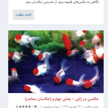
نگاهی به عکس‌های فلیچه بیتو، از نخستین عکاسان سفر
ادامه مطلب
عکاسی در ژاپن – بخش چهارم (عکاسان معاصر)
سایت عکاسی
|
29 شهریور 1399
|
پرونده موضوعی
|
0
|