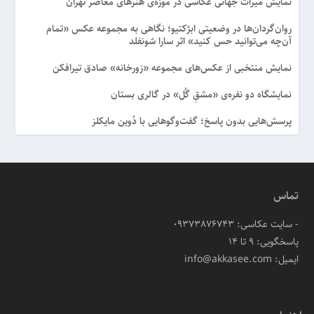
نمایش میراث جهانی عکاسی در موزه‌ی هنرهای معاصر تهران
روان‌گردان‌ها در وضعیتی ابژکتیو؛ نگاهی به مجموعه عکس «تمام
آن‌چه می‌توانید حس کنید» اثر سارا شونفلد
نمایش منتخبی از عکس‌های مجموعه «زورخانه» صادق تیرافکن
نمایشگاه دو نفره‌ی «مشقِ گُل» در گالری بستان
پرسش‌هایی بدون پاسخ؛ گفت‌وگوهایی با دُوین مایکلز
تماس
- سایت عکاسی: 09373876743
پاسخگویی: ۹ تا ۱۴
ایمیل: info@akkasee.com