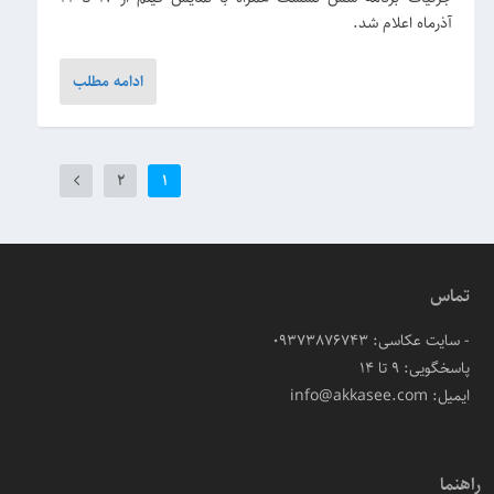
آذرماه اعلام شد.
ادامه مطلب
2
1
تماس
- سایت عکاسی: 09373876743
پاسخگویی: ۹ تا ۱۴
ایمیل: info@akkasee.com
راهنما